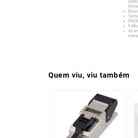
indic
forne
Enco
Tama
PROF
Folha
As im
meram
Quem viu, viu também