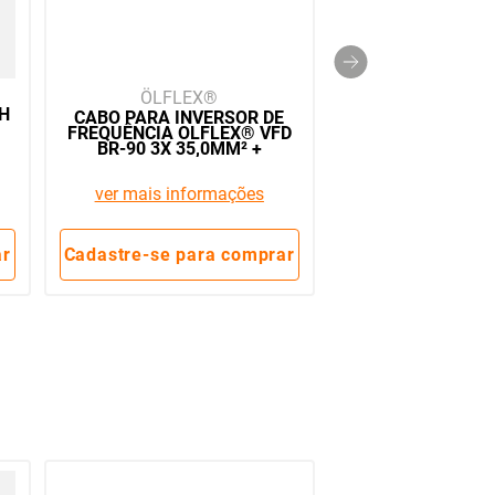
ÖLFLEX
 H
CABO PARA INVERSOR DE
FREQUÊNCIA OLFLEX® VFD
BR-90 3X 35,0MM² +
16,0MM², CL5,
HEPR/PVC,90C, 1KV -
ver mais informações
67706107
ar
Cadastre-se para comprar