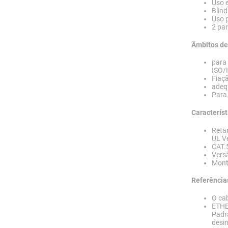
Uso 
Blind
Uso p
2 par
Âmbitos de
para
ISO/
Fiaçã
adeq
Para 
Característ
Reta
UL Ve
CAT.
Vers
Mont
Referência
O cab
ETHE
Padrã
desi