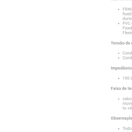
FRNC
fixed
durin
PVC 
Fixed
Flexi
Tensão de 
Cond
Cond
Impedância
100 
Faixa de t
cabo 
movi
to +
Observaçõ
Todos