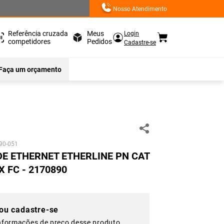
Nosso Atendimento
Referência cruzada
Meus
Login
competidores
Pedidos
Cadastre-se
Faça um orçamento
90-051
DE ETHERNET ETHERLINE PN CAT
X FC - 2170890
 ou cadastre-se
nformações de preço desse produto