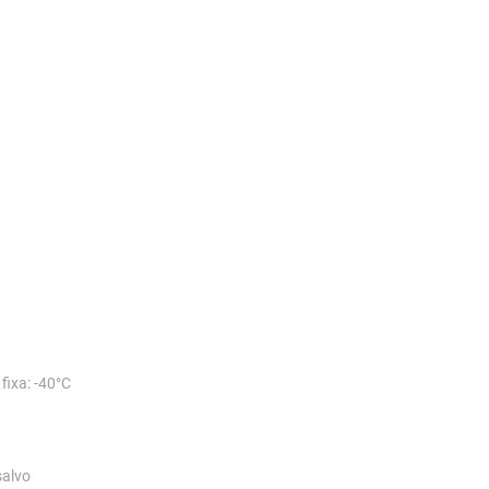
ixa: -40°C
salvo