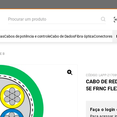
Procurar um produto
ias
Cabos de potência e controle
Cabo de Dados
Fibra óptica
Conectores
E B
21708
CABO DE RE
5E FRNC FLE
Faça o login
Para acessar i