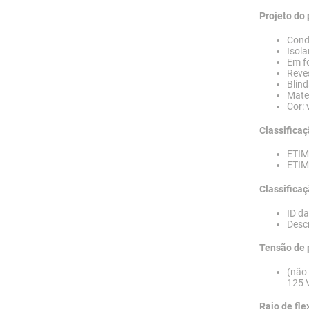
Projeto do
Cond
Isol
Em f
Reve
Blind
Mate
Cor: 
Classifica
ETIM
ETIM 
Classifica
ID d
Descr
Tensão de 
(não
125 
Raio de fl