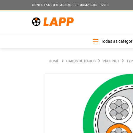
CONECTANDO O MUNDO DE FORMA CONFIÁVEL
TERMOS MAIS BUSCADOS
1
º
1
2
º
ölflex classic 110
Todas as categor
3
º
conector
4
º
rj45
CABOS DE DADOS
PROFINET
TYP
5
º
cabo controle olflex
6
º
1119404
7
º
cabo controle olflex classic 110
8
º
conduíte
9
º
cabo sensor
10
º
kv