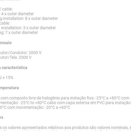
 cable:
: 4 x outer diameter
g installation: 8 x outer diameter
cable:
 installation: 3 x outer diameter
ng: 7 x outer diameter
ensaio
utor/Condutor: 2000 V
utor/Tela: 2000 V
 característica
Ω ± 15%
emperatura
com composto livre de halogênio para instação fixa: -25°C a +80°C com
mentação: -25°C to +80°C cabo com capa externa em PVC para instação f
80°C com movimentação: -20°C a +60°C
es
 os valores apresentados relativos aos produtos são valores nominais, 