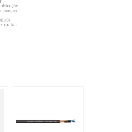
r
publicação.
rdlaengen
IBUS)
es exatas