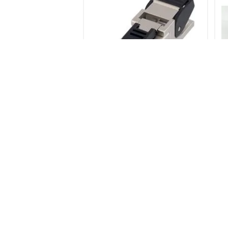
ETHERLINE
CONECTOR RJ45
C
INDUSTRIAL EPIC DATA EPIC
DATA ED IE AX 6A A 20 FC -
21700600
ver mais informações
Cadastre-se para comprar
C