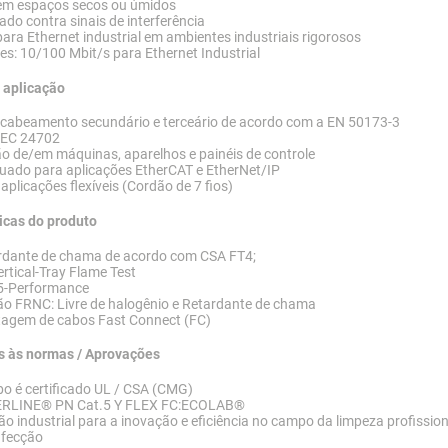
em espaços secos ou úmidos
ado contra sinais de interferência
ara Ethernet industrial em ambientes industriais rigorosos
es: 10/100 Mbit/s para Ethernet Industrial
 aplicação
 cabeamento secundário e terceário de acordo com a EN 50173-3
IEC 24702
o de/em máquinas, aparelhos e painéis de controle
uado para aplicações EtherCAT e EtherNet/IP
aplicações flexíveis (Cordão de 7 fios)
icas do produto
rdante de chama de acordo com CSA FT4;
rtical-Tray Flame Test
5-Performance
ão FRNC: Livre de halogênio e Retardante de chama
agem de cabos Fast Connect (FC)
s às normas / Aprovações
o é certificado UL / CSA (CMG)
RLINE® PN Cat.5 Y FLEX FC:ECOLAB®
o industrial para a inovação e eficiência no campo da limpeza profission
nfecção