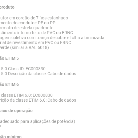
 produto
utor em cordão de 7 fios estanhado
amento do condutor: PE ou PP
ormato de estrela quadrante
stimento interno feito de PVC ou FRNC
agem coletiva com trança de cobre e folha aluminizada
rial de revestimento em PVC ou FRNC
verde (similar a RAL 6018)
ção ETIM 5
 5.0 Class-ID: EC000830
5.0 Descrição da classe: Cabo de dados
ção ETIM 6
a classe ETIM 6.0: EC000830
ição da classe ETIM 6.0: Cabo de dados
pico de operação
 adequado para aplicações de potência)
V
exão mínimo