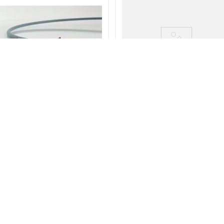
ETHERLINE
ÖLFLEX
CABO DE REDE ETHERLINE
ABO DE CONTROLE OLFLEX
CAT 5E 2X2X24 1AWG -
CLASSIC 110 3G1 - 1119203
2170280
ver mais informações
ver mais informações
adastre-se para comprar
Cadastre-se para compr